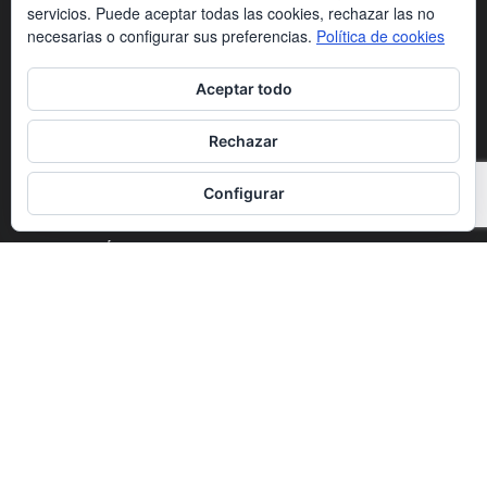
servicios. Puede aceptar todas las cookies, rechazar las no
La nueva reválida de Bachillerato: seis
necesarias o configurar sus preferencias.
Política de cookies
asignaturas para sumar 14 puntos
Aceptar todo
Francisco José Flores Pérez, nuevo
Rechazar
secretario general de CECE
Configurar
CATEGORÍA POPULAR
Noticias
1263
Newsletter
1007
Actualidad
695
Universidades
556
Blog
391
Agenda
254