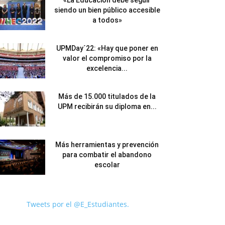
«La Educación debe seguir
siendo un bien público accesible
a todos»
UPMDay´22: «Hay que poner en
valor el compromiso por la
excelencia...
Más de 15.000 titulados de la
UPM recibirán su diploma en...
Más herramientas y prevención
para combatir el abandono
escolar
Tweets por el @E_Estudiantes.