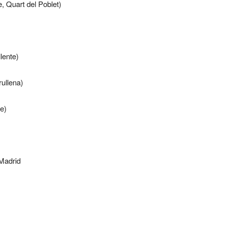
, Quart del Poblet)
lente)
rullena)
e)
Madrid