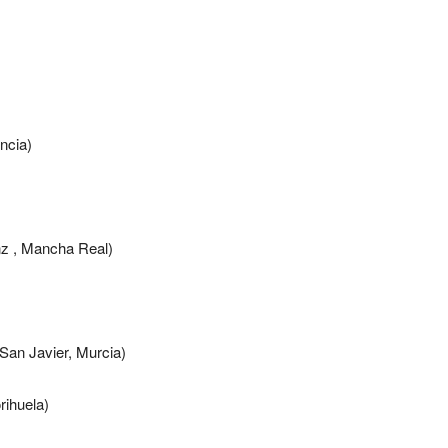
ncia)
nz , Mancha Real)
San Javier, Murcia)
rihuela)