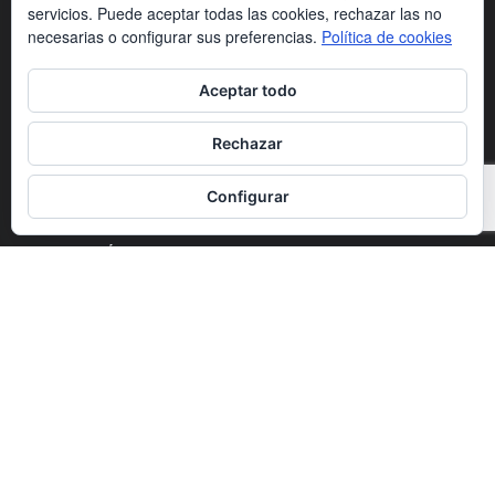
servicios. Puede aceptar todas las cookies, rechazar las no
La nueva reválida de Bachillerato: seis
necesarias o configurar sus preferencias.
Política de cookies
asignaturas para sumar 14 puntos
Aceptar todo
Francisco José Flores Pérez, nuevo
Rechazar
secretario general de CECE
Configurar
CATEGORÍA POPULAR
Noticias
1263
Newsletter
1007
Actualidad
695
Universidades
556
Blog
391
Agenda
254