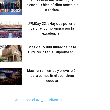
«La Educación debe seguir
siendo un bien público accesible
a todos»
UPMDay´22: «Hay que poner en
valor el compromiso por la
excelencia...
Más de 15.000 titulados de la
UPM recibirán su diploma en...
Más herramientas y prevención
para combatir el abandono
escolar
Tweets por el @E_Estudiantes.