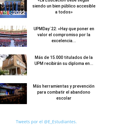
«La Educación debe seguir
siendo un bien público accesible
a todos»
UPMDay´22: «Hay que poner en
valor el compromiso por la
excelencia...
Más de 15.000 titulados de la
UPM recibirán su diploma en...
Más herramientas y prevención
para combatir el abandono
escolar
Tweets por el @E_Estudiantes.