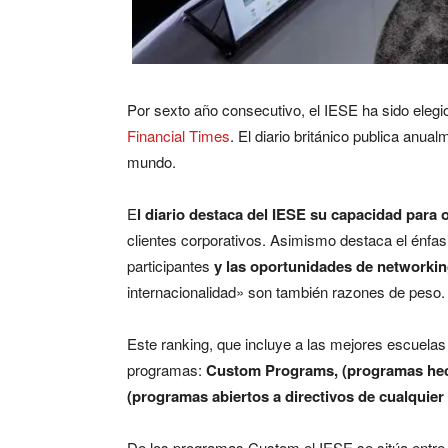
Por sexto año consecutivo, el IESE ha sido elegi
Financial Times
. El diario británico publica anua
mundo.
E
l diario destaca del IESE su capacidad para
clientes corporativos. Asimismo destaca el énfas
participantes
y las oportunidades de networki
internacionalidad» son también razones de peso.
Este ranking, que incluye a las mejores escuelas
programas:
Custom Programs, (programas hec
(programas abiertos a directivos de cualquie
De los programas Custom el IESE se sitúa entre l