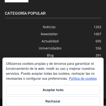
CATEGORÍA POPULAR
Noticias
1263
Newsletter
1007
Actualidad
695
Universidades
556
Blog
391
Agenda
254
Utilizamos cookies propias y de terceros para garantizar el
funcionamiento de la web, medir su uso y mejorar nuestros
Nuevas Tecnologías
200
servicios. Puede aceptar todas las cookies, rechazar las no
Estudios
188
necesarias o configurar sus preferencias.
Política de cookies
Centros Privados
169
Aceptar todo
Rechazar
Contacto
Condiciones de contratación
Política de cookies