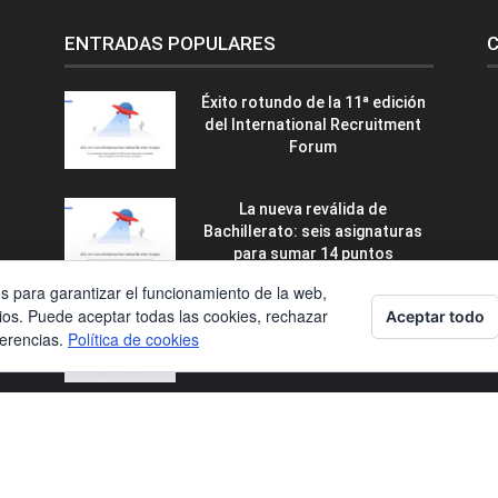
ENTRADAS POPULARES
C
Éxito rotundo de la 11ª edición
del International Recruitment
Forum
La nueva reválida de
Bachillerato: seis asignaturas
para sumar 14 puntos
os para garantizar el funcionamiento de la web,
ios. Puede aceptar todas las cookies, rechazar
Aceptar todo
Francisco José Flores Pérez,
ferencias.
Política de cookies
nuevo secretario general de
CECE
Contacto
Condiciones de contratación