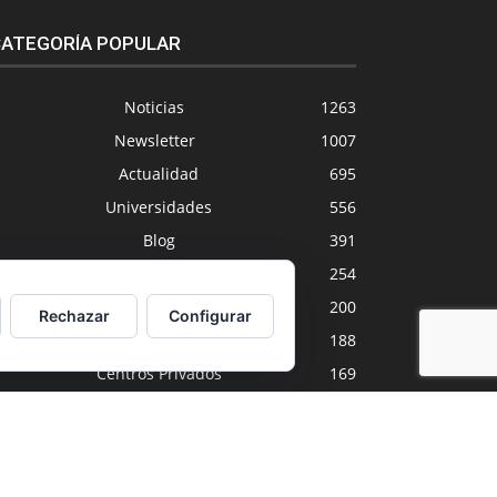
ATEGORÍA POPULAR
Noticias
1263
Newsletter
1007
Actualidad
695
Universidades
556
Blog
391
Agenda
254
Nuevas Tecnologías
200
Rechazar
Configurar
Estudios
188
Centros Privados
169
Política de cookies
Política de privacidad
Aviso legal