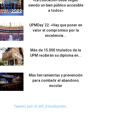
«La Educación debe seguir
siendo un bien público accesible
a todos»
UPMDay´22: «Hay que poner en
valor el compromiso por la
excelencia...
Más de 15.000 titulados de la
UPM recibirán su diploma en...
Más herramientas y prevención
para combatir el abandono
escolar
Tweets por el @E_Estudiantes.