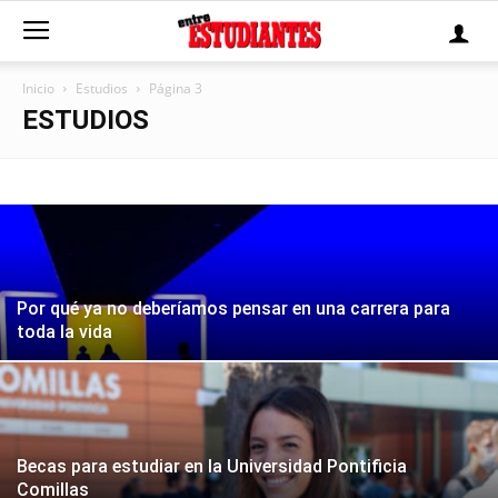
Inicio
Estudios
Página 3
ESTUDIOS
Por qué ya no deberíamos pensar en una carrera para
toda la vida
Becas para estudiar en la Universidad Pontificia
Comillas