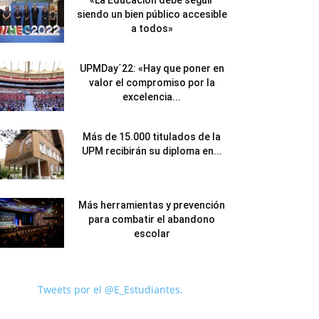
«La Educación debe seguir
siendo un bien público accesible
a todos»
UPMDay´22: «Hay que poner en
valor el compromiso por la
excelencia...
Más de 15.000 titulados de la
UPM recibirán su diploma en...
Más herramientas y prevención
para combatir el abandono
escolar
Tweets por el @E_Estudiantes.