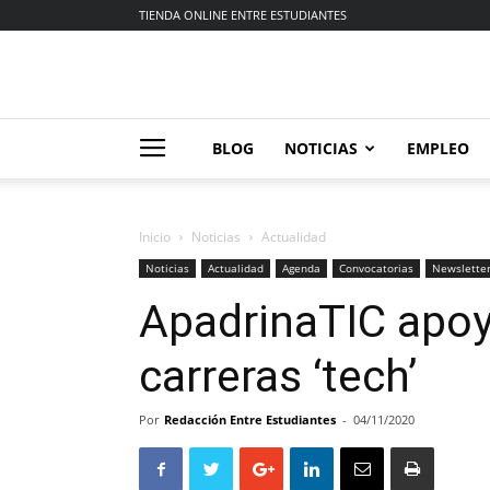
TIENDA ONLINE ENTRE ESTUDIANTES
BLOG
NOTICIAS
EMPLEO
Inicio
Noticias
Actualidad
Noticias
Actualidad
Agenda
Convocatorias
Newslette
ApadrinaTIC apoy
carreras ‘tech’
Por
Redacción Entre Estudiantes
-
04/11/2020