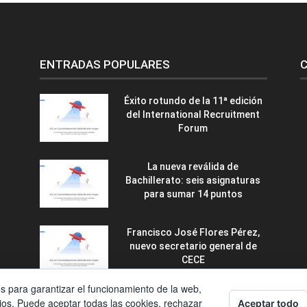
ENTRADAS POPULARES
C
Éxito rotundo de la 11ª edición
del International Recruitment
Forum
La nueva reválida de
Bachillerato: seis asignaturas
para sumar 14 puntos
Francisco José Flores Pérez,
nuevo secretario general de
CECE
os para garantizar el funcionamiento de la web,
ios. Puede aceptar todas las cookies, rechazar
Aceptar todo