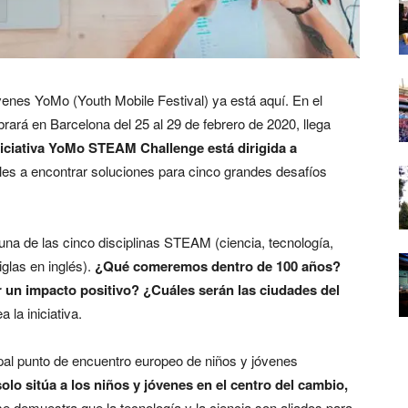
jóvenes YoMo (Youth Mobile Festival) ya está aquí. En el
ará en Barcelona del 25 al 29 de febrero de 2020, llega
niciativa YoMo STEAM Challenge está dirigida a
les a encontrar soluciones para cinco grandes desafíos
na de las cinco disciplinas STEAM (ciencia, tecnología,
iglas en inglés).
¿Qué comeremos dentro de 100 años?
 un impacto positivo? ¿Cuáles serán las ciudades del
 la iniciativa.
ipal punto de encuentro europeo de niños y jóvenes
lo sitúa a los niños y jóvenes en el centro del cambio,
e demuestra que la tecnología y la ciencia son aliados para