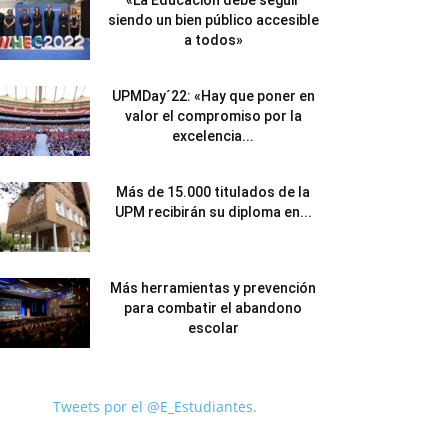
«La Educación debe seguir
siendo un bien público accesible
a todos»
UPMDay´22: «Hay que poner en
valor el compromiso por la
excelencia...
Más de 15.000 titulados de la
UPM recibirán su diploma en...
Más herramientas y prevención
para combatir el abandono
escolar
Tweets por el @E_Estudiantes.