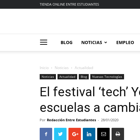
TIENDA ONLINE ENTRE ESTUDIANTES
BLOG
NOTICIAS
EMPLEO
Inicio
Noticias
Actualidad
Noticias
Actualidad
Blog
Nuevas Tecnologías
El festival ‘tech’
escuelas a cambi
Por
Redacción Entre Estudiantes
-
28/01/2020