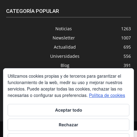
CATEGORÍA POPULAR
Noticias
1263
Newsletter
1007
Actualidad
695
Universidades
556
Blog
391
Agenda
254
Utilizamos cookies propias y de terceros para garantizar el
funcionamiento de la web, medir su uso y mejorar nuestros
Nuevas Tecnologías
200
servicios. Puede aceptar todas las cookies, rechazar las no
Estudios
188
necesarias o configurar sus preferencias.
Política de cookies
Centros Privados
169
Aceptar todo
Rechazar
Contacto
Condiciones de contratación
Política de cookies
Política de privacidad
Aviso legal