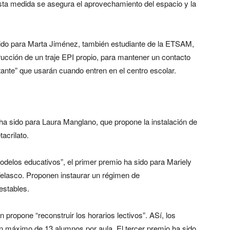
sta medida se asegura el aprovechamiento del espacio y la
sido para Marta Jiménez, también estudiante de la ETSAM,
rucción de un traje EPI propio, para mantener un contacto
ante” que usarán cuando entren en el centro escolar.
ha sido para Laura Manglano, que propone la instalación de
acrilato.
delos educativos”, el primer premio ha sido para Mariely
 Velasco. Proponen instaurar un régimen de
estables.
 propone “reconstruir los horarios lectivos”. ASí, los
un máximo de 13 alumnos por aula. El tercer premio ha sido