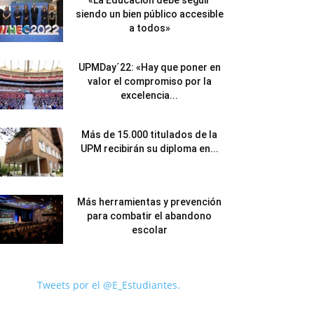
«La Educación debe seguir
siendo un bien público accesible
a todos»
UPMDay´22: «Hay que poner en
valor el compromiso por la
excelencia...
Más de 15.000 titulados de la
UPM recibirán su diploma en...
Más herramientas y prevención
para combatir el abandono
escolar
Tweets por el @E_Estudiantes.