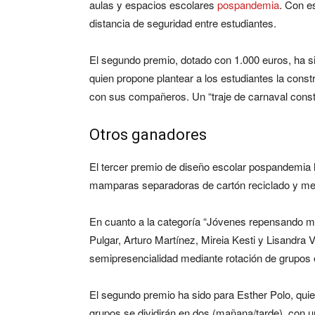
aulas y espacios escolares
pospandemia
. Con e
distancia de seguridad entre estudiantes.
El segundo premio, dotado con 1.000 euros, ha 
quien propone plantear a los estudiantes la const
con sus compañeros. Un “traje de carnaval const
Otros ganadores
El tercer premio de diseño escolar pospandemia 
mamparas separadoras de cartón reciclado y met
En cuanto a la categoría “Jóvenes repensando mo
Pulgar, Arturo Martínez, Mireia Kesti y Lisandra
semipresencialidad mediante rotación de grupos 
El segundo premio ha sido para Esther Polo, quien
grupos se dividirán en dos (mañana/tarde), con 