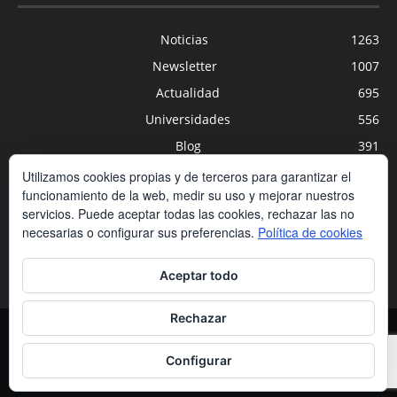
Noticias
1263
Newsletter
1007
Actualidad
695
Universidades
556
Blog
391
Agenda
254
Utilizamos cookies propias y de terceros para garantizar el
funcionamiento de la web, medir su uso y mejorar nuestros
Nuevas Tecnologías
200
servicios. Puede aceptar todas las cookies, rechazar las no
Estudios
188
necesarias o configurar sus preferencias.
Política de cookies
Centros Privados
169
Aceptar todo
Rechazar
Contacto
Condiciones de contratación
Política de cookies
Política de privacidad
Aviso legal
Configurar
© Copyrigth Peldaño | all Rights Reserved