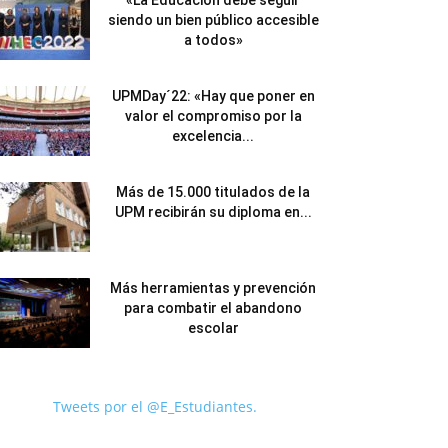
«La Educación debe seguir
siendo un bien público accesible
a todos»
UPMDay´22: «Hay que poner en
valor el compromiso por la
excelencia...
Más de 15.000 titulados de la
UPM recibirán su diploma en...
Más herramientas y prevención
para combatir el abandono
escolar
Tweets por el @E_Estudiantes.