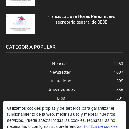
Francisco José Flores Pérez, nuevo
secretario general de CECE
CATEGORÍA POPULAR
Noticias
1263
Newsletter
1007
Actualidad
695
Universidades
556
Blog
391
Agenda
254
Utilizamos cookies propias y de terceros para garantizar el
funcionamiento de la web, medir su uso y mejorar nuestros
Nuevas Tecnologías
200
servicios. Puede aceptar todas las cookies, rechazar las no
Estudios
188
necesarias o configurar sus preferencias.
Política de cookies