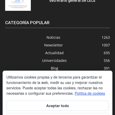
secretario general de CECE
CATEGORÍA POPULAR
Noticias
1263
Newsletter
1007
Actualidad
695
Universidades
556
Blog
391
Agenda
254
Utilizamos cookies propias y de terceros para garantizar el
funcionamiento de la web, medir su uso y mejorar nuestros
Nuevas Tecnologías
200
servicios. Puede aceptar todas las cookies, rechazar las no
Estudios
188
necesarias o configurar sus preferencias.
Política de cookies
Centros Privados
169
Aceptar todo