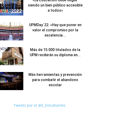
«La Educación debe seguir
siendo un bien público accesible
a todos»
UPMDay´22: «Hay que poner en
valor el compromiso por la
excelencia...
Más de 15.000 titulados de la
UPM recibirán su diploma en...
Más herramientas y prevención
para combatir el abandono
escolar
Tweets por el @E_Estudiantes.