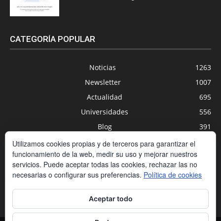
CATEGORÍA POPULAR
Noticias
1263
Newsletter
1007
Actualidad
695
Universidades
556
Blog
391
Agenda
254
Utilizamos cookies propias y de terceros para garantizar el
funcionamiento de la web, medir su uso y mejorar nuestros
Nuevas Tecnologías
200
servicios. Puede aceptar todas las cookies, rechazar las no
Estudios
188
necesarias o configurar sus preferencias.
Política de cookies
Centros Privados
169
Aceptar todo