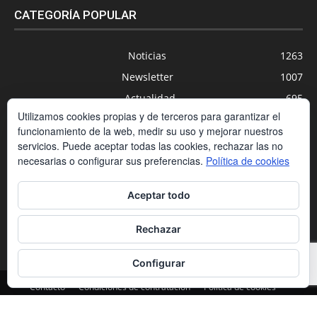
CATEGORÍA POPULAR
Noticias
1263
Newsletter
1007
Actualidad
695
Utilizamos cookies propias y de terceros para garantizar el
Universidades
556
funcionamiento de la web, medir su uso y mejorar nuestros
Blog
391
servicios. Puede aceptar todas las cookies, rechazar las no
necesarias o configurar sus preferencias.
Política de cookies
Agenda
254
Nuevas Tecnologías
200
Aceptar todo
Estudios
188
Centros Privados
169
Rechazar
Configurar
Contacto
Condiciones de contratación
Política de cookies
Política de privacidad
Aviso legal