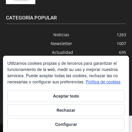
CATEGORÍA POPULAR
Noticias
1263
Newsletter
1007
Actualidad
695
Universidades
556
Utilizamos cookies propias y de terceros para garantizar el
funcionamiento de la web, medir su uso y mejorar nuestros
Blog
391
servicios. Puede aceptar todas las cookies, rechazar las no
Agenda
254
necesarias o configurar sus preferencias.
Política de cookies
Nuevas Tecnologías
200
Aceptar todo
Estudios
188
Centros Privados
169
Rechazar
Configurar
Contacto
Condiciones de contratación
Política de cookies