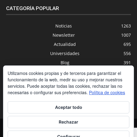
CATEGORÍA POPULAR
Noticias
1263
Newsletter
1007
Actualidad
695
Universidades
556
Blog
391
Agenda
254
Utilizamos cookies propias y de terceros para garantizar el
funcionamiento de la web, medir su uso y mejorar nuestros
Nuevas Tecnologías
200
servicios. Puede aceptar todas las cookies, rechazar las no
Estudios
188
necesarias o configurar sus preferencias.
Política de cookies
Centros Privados
169
Aceptar todo
Rechazar
Contacto
Condiciones de contratación
Política de cookies
Política de privacidad
Aviso legal
Configurar