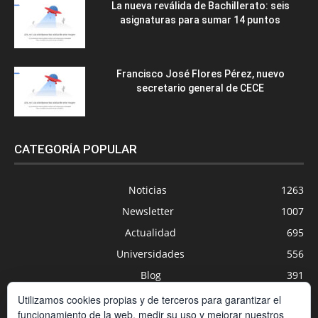
La nueva reválida de Bachillerato: seis
asignaturas para sumar 14 puntos
Francisco José Flores Pérez, nuevo
secretario general de CECE
CATEGORÍA POPULAR
Noticias
1263
Newsletter
1007
Actualidad
695
Universidades
556
Blog
391
Agenda
254
Utilizamos cookies propias y de terceros para garantizar el
funcionamiento de la web, medir su uso y mejorar nuestros
Nuevas Tecnologías
200