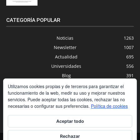
CATEGORÍA POPULAR
Noticias
1263
Newsletter
1007
Actualidad
695
Universidades
556
Blog
391
Agenda
254
Utilizamos cookies propias y de terceros para garantizar el
funcionamiento de la web, medir su uso y mejorar nuestros
Nuevas Tecnologías
200
servicios. Puede aceptar todas las cookies, rechazar las no
Estudios
188
necesarias o configurar sus preferencias.
Política de cookies
Centros Privados
169
Aceptar todo
Rechazar