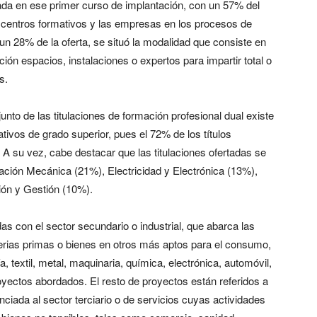
da en ese primer curso de implantación, con un 57% del
 los centros formativos y las empresas en los procesos de
n 28% de la oferta, se situó la modalidad que consiste en
ión espacios, instalaciones o expertos para impartir total o
s.
nto de las titulaciones de formación profesional dual existe
ativos de grado superior, pues el 72% de los títulos
 A su vez, cabe destacar que las titulaciones ofertadas se
ación Mecánica (21%), Electricidad y Electrónica (13%),
ión y Gestión (10%).
adas con el sector secundario o industrial, que abarca las
erias primas o bienes en otros más aptos para el consumo,
 textil, metal, maquinaria, química, electrónica, automóvil,
oyectos abordados. El resto de proyectos están referidos a
nciada al sector terciario o de servicios cuyas actividades