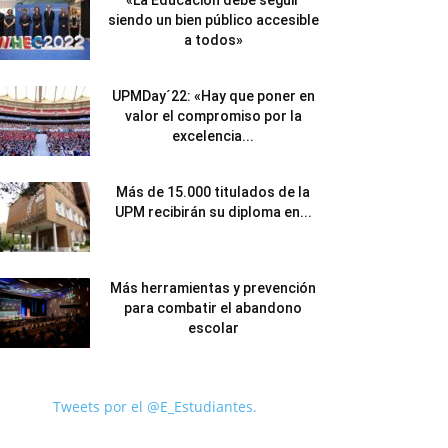
«La Educación debe seguir
siendo un bien público accesible
a todos»
UPMDay´22: «Hay que poner en
valor el compromiso por la
excelencia...
Más de 15.000 titulados de la
UPM recibirán su diploma en...
Más herramientas y prevención
para combatir el abandono
escolar
Tweets por el @E_Estudiantes.