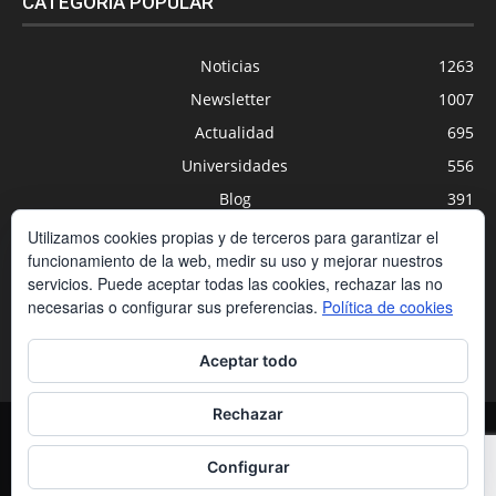
CATEGORÍA POPULAR
Noticias
1263
Newsletter
1007
Actualidad
695
Universidades
556
Blog
391
Agenda
254
Utilizamos cookies propias y de terceros para garantizar el
funcionamiento de la web, medir su uso y mejorar nuestros
Nuevas Tecnologías
200
servicios. Puede aceptar todas las cookies, rechazar las no
Estudios
188
necesarias o configurar sus preferencias.
Política de cookies
Centros Privados
169
Aceptar todo
Rechazar
Contacto
Condiciones de contratación
Política de cookies
Política de privacidad
Aviso legal
Configurar
© Copyrigth Peldaño | all Rights Reserved