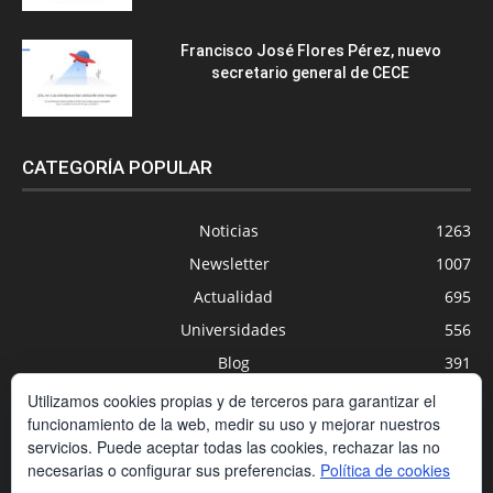
Francisco José Flores Pérez, nuevo
secretario general de CECE
CATEGORÍA POPULAR
Noticias
1263
Newsletter
1007
Actualidad
695
Universidades
556
Blog
391
Agenda
254
Utilizamos cookies propias y de terceros para garantizar el
funcionamiento de la web, medir su uso y mejorar nuestros
Nuevas Tecnologías
200
servicios. Puede aceptar todas las cookies, rechazar las no
Estudios
188
necesarias o configurar sus preferencias.
Política de cookies