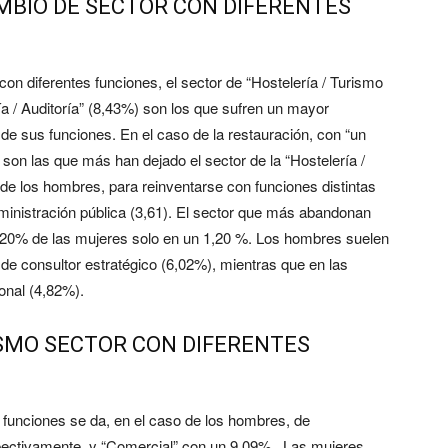
AMBIO DE SECTOR CON DIFERENTES
on diferentes funciones, el sector de “Hostelería / Turismo
ía / Auditoría” (8,43%) son los que sufren un mayor
e sus funciones. En el caso de la restauración, con “un
on las que más han dejado el sector de la “Hostelería /
 de los hombres, para reinventarse con funciones distintas
ministración pública (3,61). El sector que más abandonan
l 1,20% de las mujeres solo en un 1,20 %. Los hombres suelen
 de consultor estratégico (6,02%), mientras que en las
onal (4,82%).
ISMO SECTOR CON DIFERENTES
 funciones se da, en el caso de los hombres, de
pectivamente, y “Comercial” con un 9,09% . Las mujeres