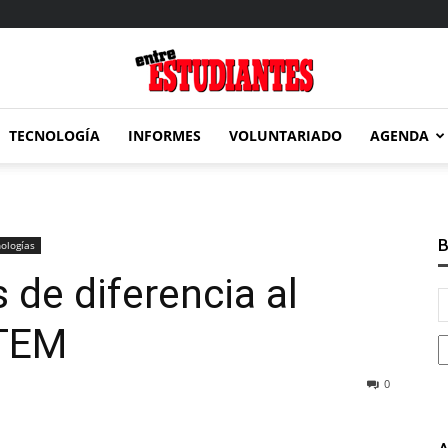
TECNOLOGÍA
INFORMES
VOLUNTARIADO
AGENDA
Entre
B
ologías
 de diferencia al
Estudiantes
STEM
0