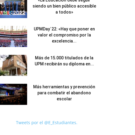
«La Educación debe seguir
siendo un bien público accesible
a todos»
UPMDay´22: «Hay que poner en
valor el compromiso por la
excelencia...
Más de 15.000 titulados de la
UPM recibirán su diploma en...
Más herramientas y prevención
para combatir el abandono
escolar
Tweets por el @E_Estudiantes.