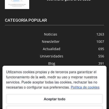
CATEGORÍA POPULAR
Noticias
1263
Newsletter
1007
Actualidad
695
Universidades
556
Blog
391
Agenda
254
Utilizamos cookies propias y de terceros para garantizar el
funcionamiento de la web, medir su uso y mejorar nuestros
Nuevas Tecnologías
200
servicios. Puede aceptar todas las cookies, rechazar las no
Estudios
188
necesarias o configurar sus preferencias.
Política de cookies
Centros Privados
169
Aceptar todo