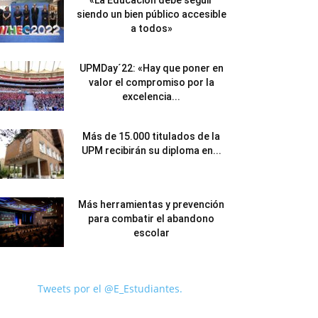
«La Educación debe seguir
siendo un bien público accesible
a todos»
UPMDay´22: «Hay que poner en
valor el compromiso por la
excelencia...
Más de 15.000 titulados de la
UPM recibirán su diploma en...
Más herramientas y prevención
para combatir el abandono
escolar
Tweets por el @E_Estudiantes.