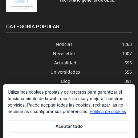
CATEGORÍA POPULAR
Noticias
1263
Newsletter
1007
Actualidad
695
Universidades
556
Blog
391
Agenda
254
Utilizamos cookies propias y de terceros para garantizar el
funcionamiento de la web, medir su uso y mejorar nuestros
Nuevas Tecnologías
200
servicios. Puede aceptar todas las cookies, rechazar las no
Estudios
188
necesarias o configurar sus preferencias.
Política de cookies
Centros Privados
169
Aceptar todo