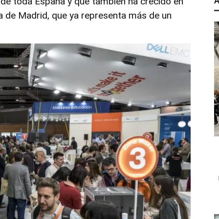
s de toda España y que también ha crecido en
A
ra de Madrid, que ya representa más de un