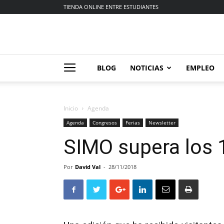
TIENDA ONLINE ENTRE ESTUDIANTES
BLOG
NOTICIAS
EMPLEO
Inicio
Agenda
Agenda
Congresos
Ferias
Newsletter
SIMO supera los 1
Por
David Val
-
28/11/2018