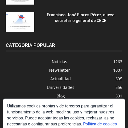
Francisco José Flores Pérez, nuevo
secretario general de CECE
CATEGORÍA POPULAR
Noticias
1263
Newsletter
1007
Actualidad
695
Universidades
556
Blog
391
Agenda
254
Utilizamos cookies propias y de terceros para garantizar el
funcionamiento de la web, medir su uso y mejorar nuestros
Nuevas Tecnologías
200
servicios. Puede aceptar todas las cookies, rechazar las no
Estudios
188
necesarias o configurar sus preferencias.
Política de cookies