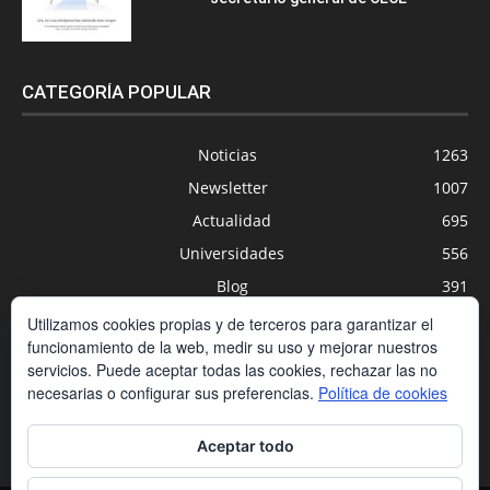
CATEGORÍA POPULAR
Noticias
1263
Newsletter
1007
Actualidad
695
Universidades
556
Blog
391
Agenda
254
Utilizamos cookies propias y de terceros para garantizar el
funcionamiento de la web, medir su uso y mejorar nuestros
Nuevas Tecnologías
200
servicios. Puede aceptar todas las cookies, rechazar las no
Estudios
188
necesarias o configurar sus preferencias.
Política de cookies
Centros Privados
169
Aceptar todo