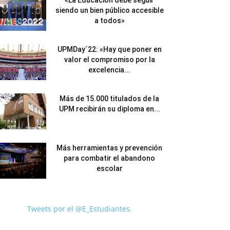
«La Educación debe seguir
siendo un bien público accesible
a todos»
UPMDay´22: «Hay que poner en
valor el compromiso por la
excelencia...
Más de 15.000 titulados de la
UPM recibirán su diploma en...
Más herramientas y prevención
para combatir el abandono
escolar
Tweets por el @E_Estudiantes.