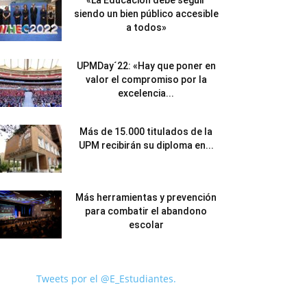
«La Educación debe seguir
siendo un bien público accesible
a todos»
UPMDay´22: «Hay que poner en
valor el compromiso por la
excelencia...
Más de 15.000 titulados de la
UPM recibirán su diploma en...
Más herramientas y prevención
para combatir el abandono
escolar
Tweets por el @E_Estudiantes.