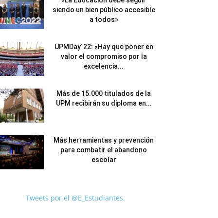
«La Educación debe seguir
siendo un bien público accesible
a todos»
UPMDay´22: «Hay que poner en
valor el compromiso por la
excelencia...
Más de 15.000 titulados de la
UPM recibirán su diploma en...
Más herramientas y prevención
para combatir el abandono
escolar
Tweets por el @E_Estudiantes.