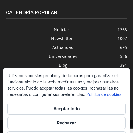
CATEGORÍA POPULAR
Noticias
1263
Newsletter
1007
Actualidad
695
Universidades
556
Blog
391
Agenda
254
Utilizamos cookies propias y de terceros para garantizar el
funcionamiento de la web, medir su uso y mejorar nuestros
Nuevas Tecnologías
200
servicios. Puede aceptar todas las cookies, rechazar las no
Estudios
188
necesarias o configurar sus preferencias.
Política de cookies
Centros Privados
169
Aceptar todo
Rechazar
Contacto
Condiciones de contratación
Política de cookies
Política de privacidad
Aviso legal