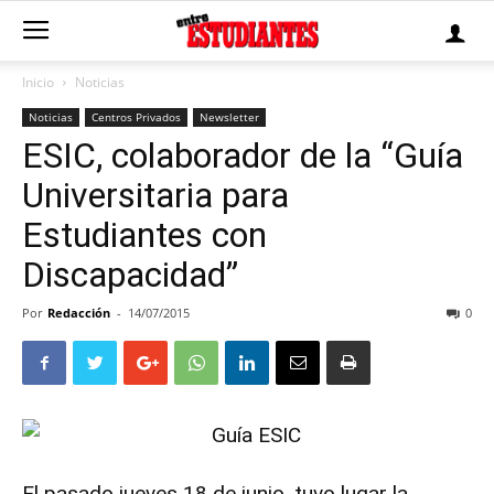
Inicio
Noticias
Noticias
Centros Privados
Newsletter
ESIC, colaborador de la “Guía
Universitaria para
Estudiantes con
Discapacidad”
Por
Redacción
-
14/07/2015
0
El pasado jueves 18 de junio, tuvo lugar la