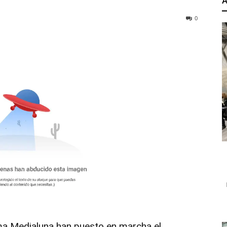
A
0
rma
Medialuna
han puesto en marcha el