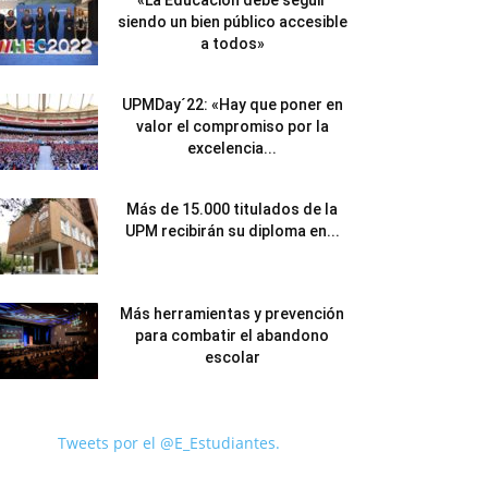
«La Educación debe seguir
siendo un bien público accesible
a todos»
UPMDay´22: «Hay que poner en
valor el compromiso por la
excelencia...
Más de 15.000 titulados de la
UPM recibirán su diploma en...
Más herramientas y prevención
para combatir el abandono
escolar
Tweets por el @E_Estudiantes.