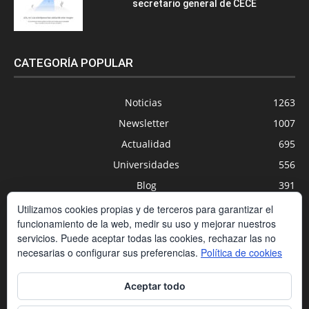
secretario general de CECE
CATEGORÍA POPULAR
Noticias
1263
Newsletter
1007
Actualidad
695
Universidades
556
Blog
391
Agenda
254
Utilizamos cookies propias y de terceros para garantizar el
funcionamiento de la web, medir su uso y mejorar nuestros
Nuevas Tecnologías
200
servicios. Puede aceptar todas las cookies, rechazar las no
Estudios
188
necesarias o configurar sus preferencias.
Política de cookies
Centros Privados
169
Aceptar todo