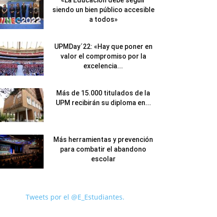
«La Educación debe seguir
siendo un bien público accesible
a todos»
UPMDay´22: «Hay que poner en
valor el compromiso por la
excelencia...
Más de 15.000 titulados de la
UPM recibirán su diploma en...
Más herramientas y prevención
para combatir el abandono
escolar
Tweets por el @E_Estudiantes.