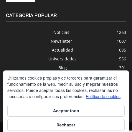
CATEGORÍA POPULAR
Noticias
1263
Newsletter
1007
Actualidad
695
Universidades
556
Blog
391
Agenda
254
Utilizamos cookies propias y de terceros para garantizar el
funcionamiento de la web, medir su uso y mejorar nuestros
Nuevas Tecnologías
200
servicios. Puede aceptar todas las cookies, rechazar las no
Estudios
188
necesarias o configurar sus preferencias.
Política de cookies
Centros Privados
169
Aceptar todo
Rechazar
Contacto
Condiciones de contratación
Política de cookies