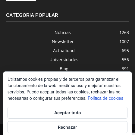
CATEGORÍA POPULAR
Noticias
1263
Newsletter
1007
Actualidad
695
Universidades
556
Blog
391
Agenda
254
Utilizamos cookies propias y de terceros para garantizar el
funcionamiento de la web, medir su uso y mejorar nuestros
Nuevas Tecnologías
200
servicios. Puede aceptar todas las cookies, rechazar las no
Estudios
188
necesarias o configurar sus preferencias.
Política de cookies
Centros Privados
169
Aceptar todo
Rechazar
Contacto
Condiciones de contratación
Política de cookies