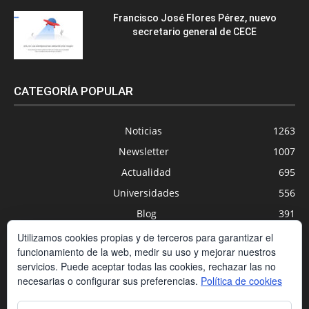
Francisco José Flores Pérez, nuevo
secretario general de CECE
CATEGORÍA POPULAR
Noticias
1263
Newsletter
1007
Actualidad
695
Universidades
556
Blog
391
Agenda
254
Utilizamos cookies propias y de terceros para garantizar el
funcionamiento de la web, medir su uso y mejorar nuestros
Nuevas Tecnologías
200
servicios. Puede aceptar todas las cookies, rechazar las no
Estudios
188
necesarias o configurar sus preferencias.
Política de cookies
Centros Privados
169