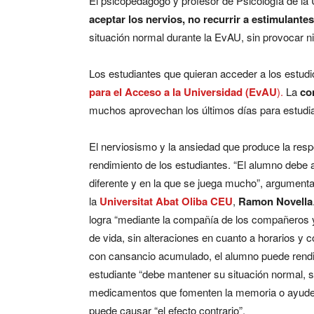
El psicopedagogo y profesor de Psicología de la
aceptar los nervios, no recurrir a estimulante
situación normal durante la EvAU, sin provocar nin
Los estudiantes que quieran acceder a los estudi
para el Acceso a la Universidad (EvAU
).
La
con
muchos aprovechan los últimos días para estudiar
El nerviosismo y la ansiedad que produce la resp
rendimiento de los estudiantes. “El alumno debe 
diferente y en la que se juega mucho”, argumenta
la
Universitat Abat Oliba CEU
,
Ramon Novella
logra “mediante la compañía de los compañeros y
de vida, sin alteraciones en cuanto a horarios y
con cansancio acumulado, el alumno puede rendi
estudiante “debe mantener su situación normal, s
medicamentos que fomenten la memoria o ayuden a
puede causar “el efecto contrario”.