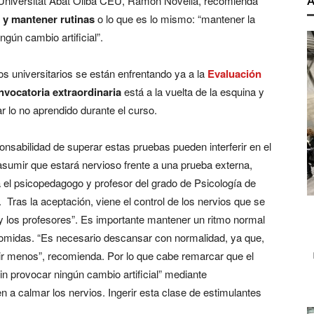
 Universitat Abat Oliba CEU, Ramon Novella, recomienda
A
s y mantener rutinas
o lo que es lo mismo: “mantener la
gún cambio artificial”.
os universitarios se están enfrentando ya a la
Evaluación
vocatoria extraordinaria
está a la vuelta de la esquina y
 lo no aprendido durante el curso.
onsabilidad de superar estas pruebas pueden interferir en el
asumir que estará nervioso frente a una prueba externa,
 el psicopedagogo y profesor del grado de Psicología de
. Tras la aceptación, viene el control de los nervios que se
 los profesores”. Es importante mantener un ritmo normal
 comidas. “Es necesario descansar con normalidad, ya que,
r menos”, recomienda. Por lo que cabe remarcar que el
in provocar ningún cambio artificial” mediante
 calmar los nervios. Ingerir esta clase de estimulantes