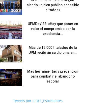
«La Educación debe seguir
siendo un bien público accesible
a todos»
UPMDay´22: «Hay que poner en
valor el compromiso por la
excelencia...
Más de 15.000 titulados de la
UPM recibirán su diploma en...
Más herramientas y prevención
para combatir el abandono
escolar
Tweets por el @E_Estudiantes.