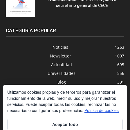
secretario general de CECE
CATEGORÍA POPULAR
Noticias
1263
Newsletter
1007
Actualidad
695
Universidades
556
Blog
391
Agenda
254
Utilizamos cookies propias y de terceros para garantizar el
funcionamiento de la web, medir su uso y mejorar nuestros
Nuevas Tecnologías
200
servicios. Puede aceptar todas las cookies, rechazar las no
Estudios
188
necesarias o configurar sus preferencias.
Política de cookies
Centros Privados
169
Aceptar todo