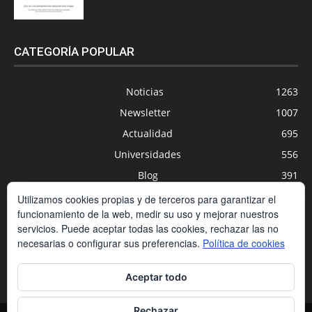
CATEGORÍA POPULAR
Noticias
1263
Newsletter
1007
Actualidad
695
Universidades
556
Blog
391
Agenda
254
Utilizamos cookies propias y de terceros para garantizar el
funcionamiento de la web, medir su uso y mejorar nuestros
Nuevas Tecnologías
200
servicios. Puede aceptar todas las cookies, rechazar las no
Estudios
188
necesarias o configurar sus preferencias.
Política de cookies
Centros Privados
169
Aceptar todo
Rechazar