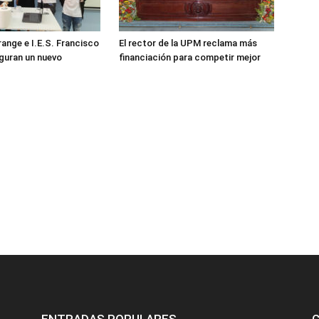
ange e I.E.S. Francisco
El rector de la UPM reclama más
guran un nuevo
financiación para competir mejor