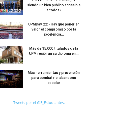
«La Educación debe seguir
siendo un bien público accesible
a todos»
UPMDay´22: «Hay que poner en
valor el compromiso por la
excelencia...
Más de 15.000 titulados de la
UPM recibirán su diploma en...
Más herramientas y prevención
para combatir el abandono
escolar
Tweets por el @E_Estudiantes.