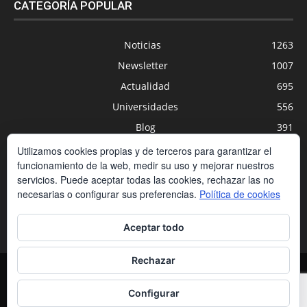
CATEGORÍA POPULAR
Noticias
1263
Newsletter
1007
Actualidad
695
Universidades
556
Blog
391
Agenda
254
Utilizamos cookies propias y de terceros para garantizar el
funcionamiento de la web, medir su uso y mejorar nuestros
Nuevas Tecnologías
200
servicios. Puede aceptar todas las cookies, rechazar las no
Estudios
188
necesarias o configurar sus preferencias.
Política de cookies
Centros Privados
169
Aceptar todo
Rechazar
Contacto
Condiciones de contratación
Política de cookies
Política de privacidad
Aviso legal
Configurar