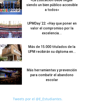
«La Educación debe seguir
siendo un bien público accesible
a todos»
UPMDay´22: «Hay que poner en
valor el compromiso por la
excelencia...
Más de 15.000 titulados de la
UPM recibirán su diploma en...
Más herramientas y prevención
para combatir el abandono
escolar
Tweets por el @E_Estudiantes.