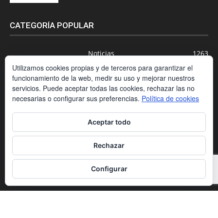
CATEGORÍA POPULAR
Noticias
1263
Utilizamos cookies propias y de terceros para garantizar el
Newsletter
1007
funcionamiento de la web, medir su uso y mejorar nuestros
Actualidad
695
servicios. Puede aceptar todas las cookies, rechazar las no
Universidades
556
necesarias o configurar sus preferencias.
Política de cookies
Blog
391
Aceptar todo
Agenda
254
Nuevas Tecnologías
200
Rechazar
Estudios
188
Configurar
Centros Privados
169
Contacto
Condiciones de contratación
Política de cookies